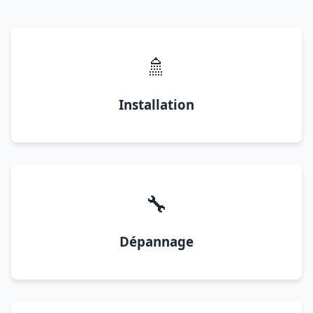
🚿
Installation
🔧
Dépannage