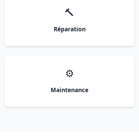
🔨
Réparation
⚙️
Maintenance