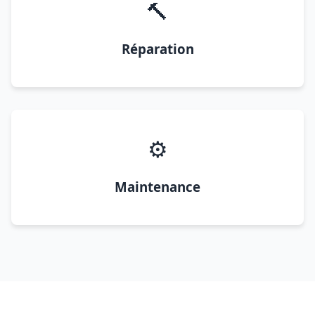
🔨
Réparation
⚙️
Maintenance