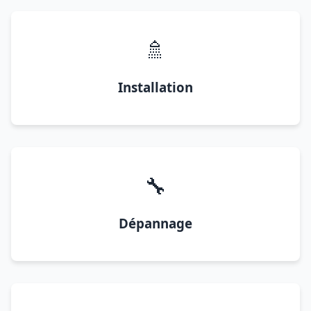
🚿
Installation
🔧
Dépannage