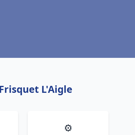
risquet L'Aigle
⚙️