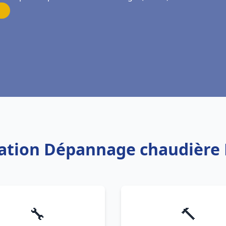
llation Dépannage chaudière F
🔧
🔨