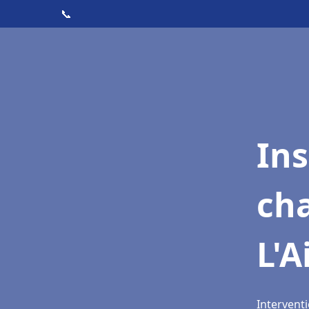
📞
In
cha
L'A
Interventi