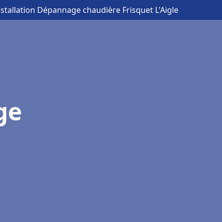
nstallation Dépannage chaudière Frisquet L'Aigle
ge