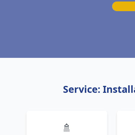
Service: Insta
🚿