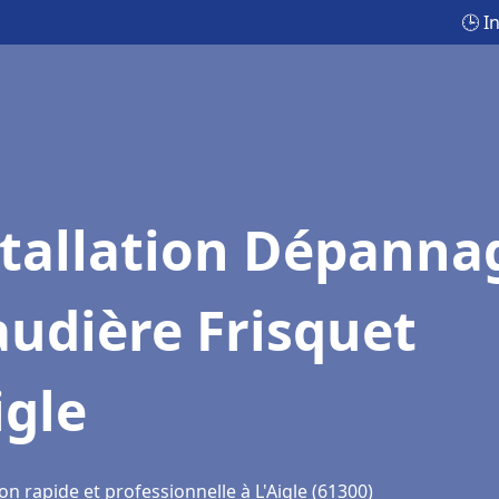
🕒 I
stallation Dépanna
udière Frisquet
igle
on rapide et professionnelle à L'Aigle (61300)