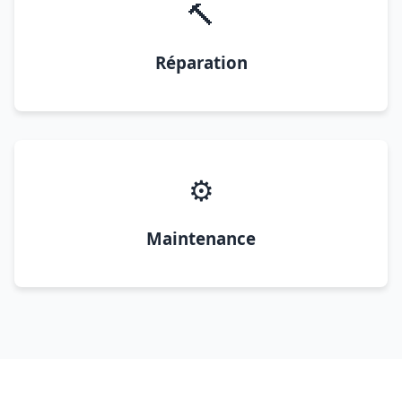
🔨
Réparation
⚙️
Maintenance