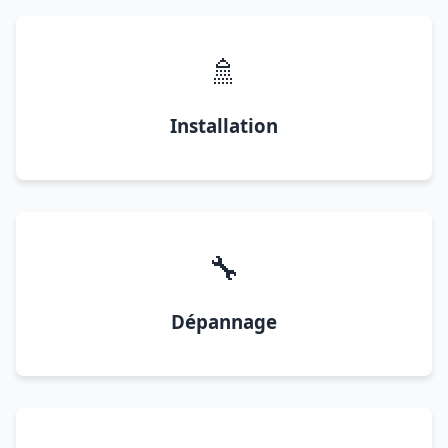
🚿
Installation
🔧
Dépannage