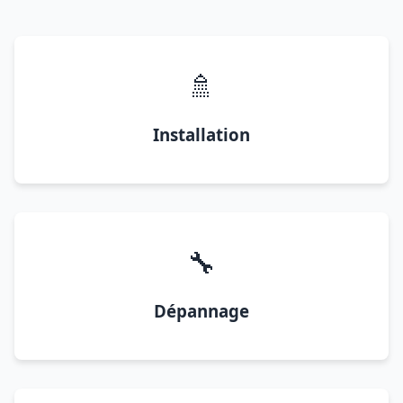
🚿
Installation
🔧
Dépannage