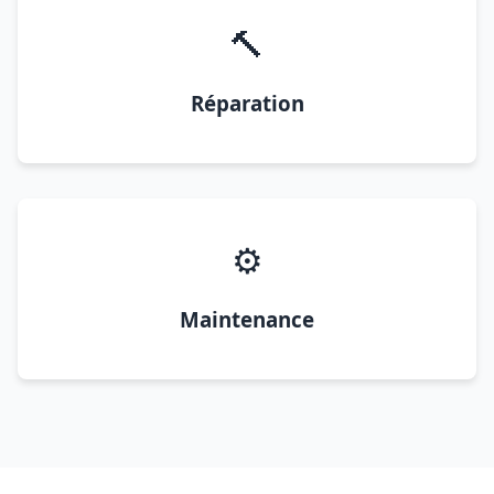
🔨
Réparation
⚙️
Maintenance