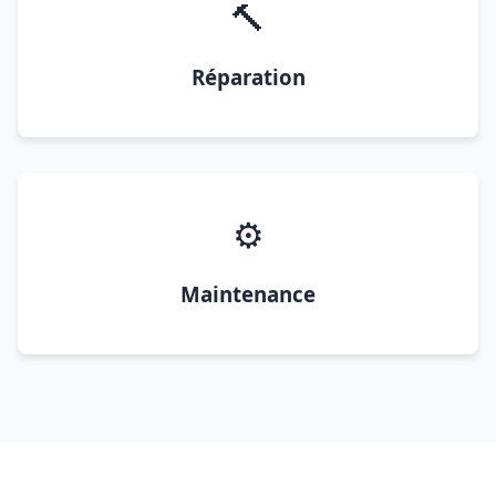
🔨
Réparation
⚙️
Maintenance