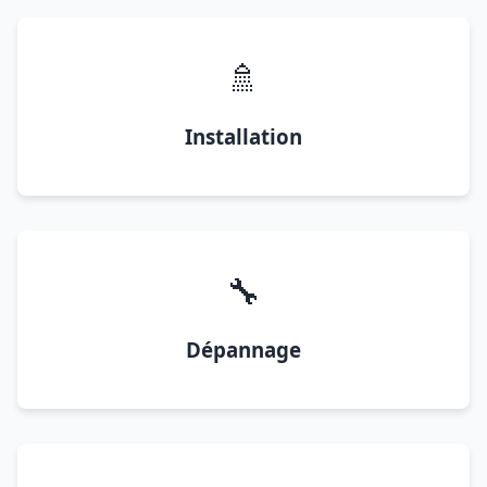
🚿
Installation
🔧
Dépannage