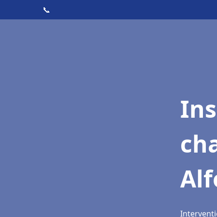
📞
In
cha
Alf
Interventi