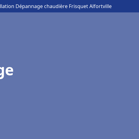
allation Dépannage chaudière Frisquet Alfortville
ge