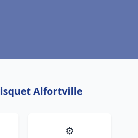
squet Alfortville
⚙️