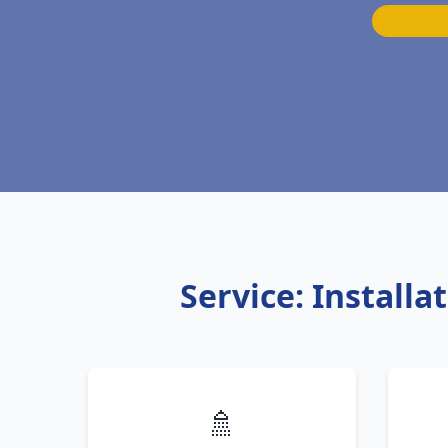
Service: Install
🚿