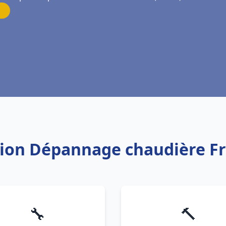
ation Dépannage chaudière Fri
🔧
🔨