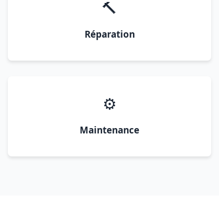
🔨
Réparation
⚙️
Maintenance