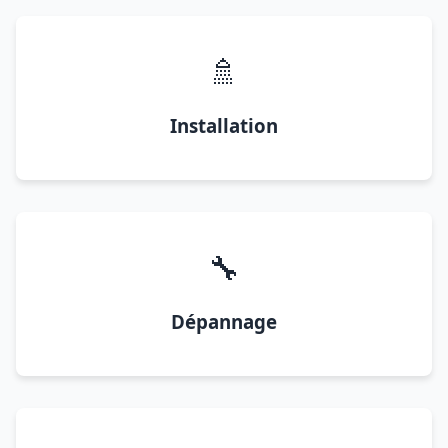
🚿
Installation
🔧
Dépannage