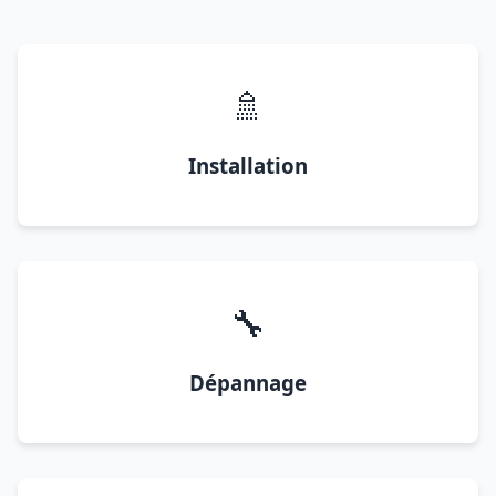
🚿
Installation
🔧
Dépannage