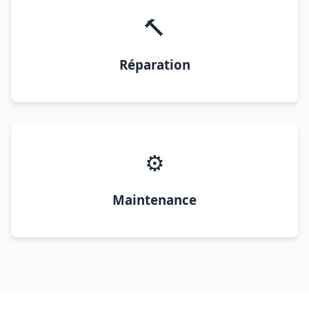
🔨
Réparation
⚙️
Maintenance