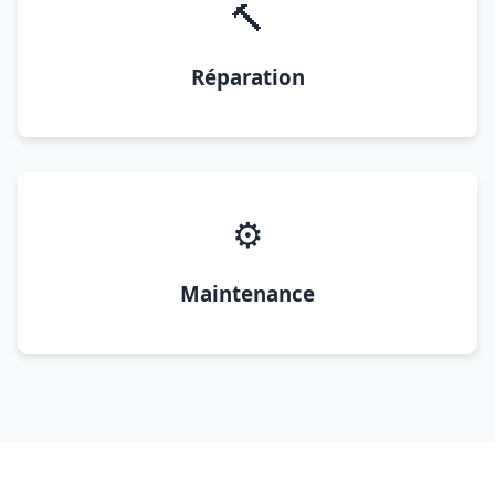
🔨
Réparation
⚙️
Maintenance