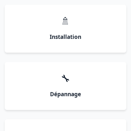
🚿
Installation
🔧
Dépannage