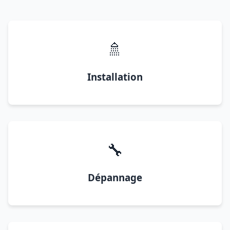
🚿
Installation
🔧
Dépannage