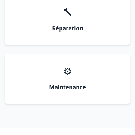
🔨
Réparation
⚙️
Maintenance