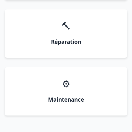
🔨
Réparation
⚙️
Maintenance