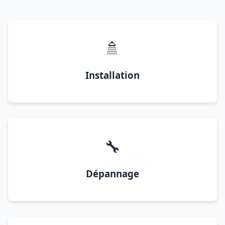
🚿
Installation
🔧
Dépannage