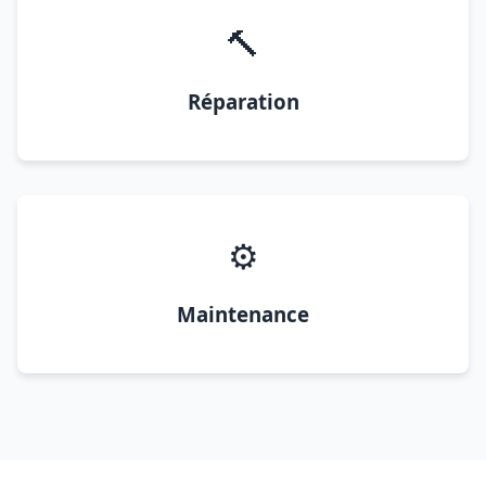
🔨
Réparation
⚙️
Maintenance