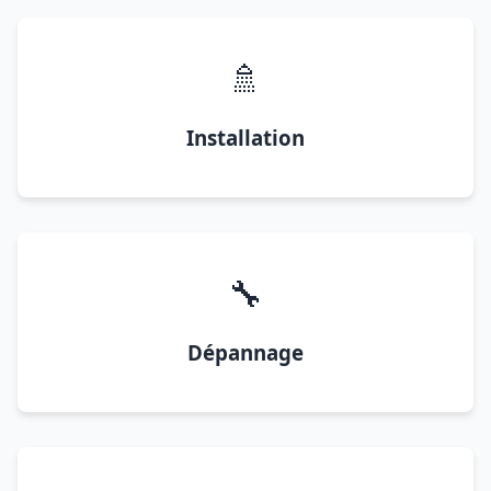
🚿
Installation
🔧
Dépannage