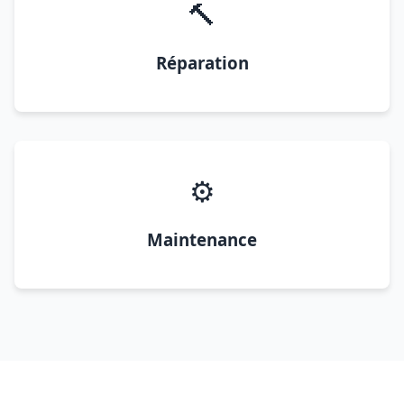
🔨
Réparation
⚙️
Maintenance