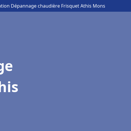
lation Dépannage chaudière Frisquet Athis Mons
ge
his