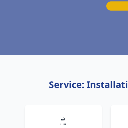
Service: Install
🚿