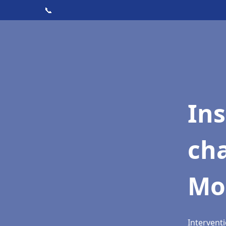
📞
In
cha
Mo
Intervent