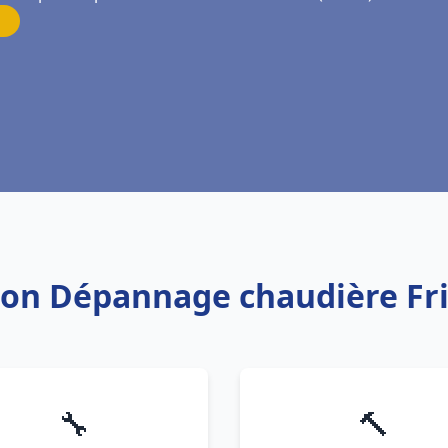
ation Dépannage chaudière Fr
🔧
🔨