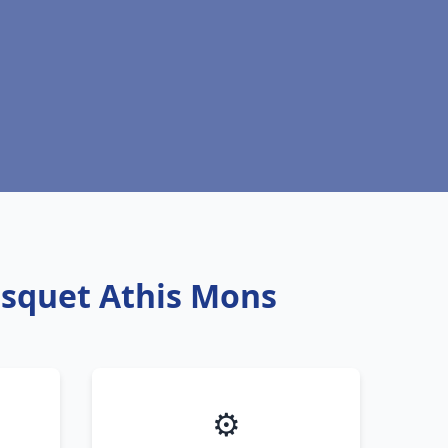
isquet Athis Mons
⚙️