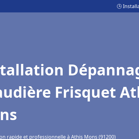
🕒 Instal
stallation Dépanna
udière Frisquet At
ns
ion rapide et professionnelle à Athis Mons (91200)