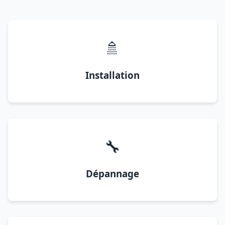
🚿
Installation
🔧
Dépannage