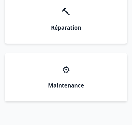
🔨
Réparation
⚙️
Maintenance