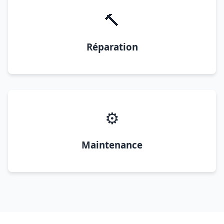
🔨
Réparation
⚙️
Maintenance