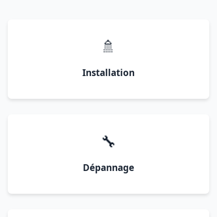
🚿
Installation
🔧
Dépannage