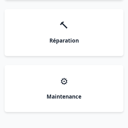
🔨
Réparation
⚙️
Maintenance