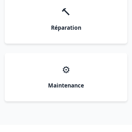
🔨
Réparation
⚙️
Maintenance