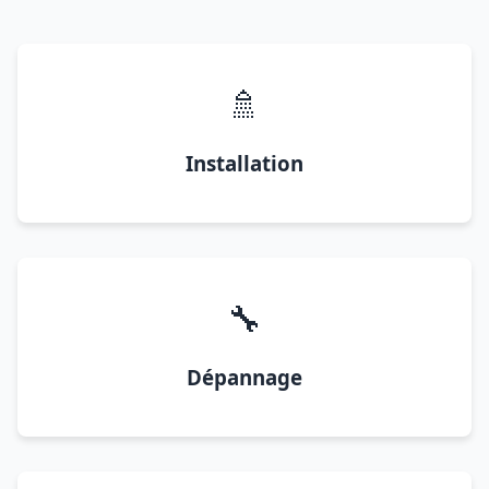
🚿
Installation
🔧
Dépannage