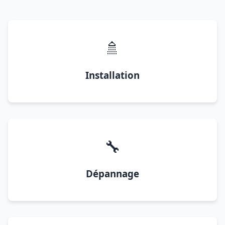
🚿
Installation
🔧
Dépannage