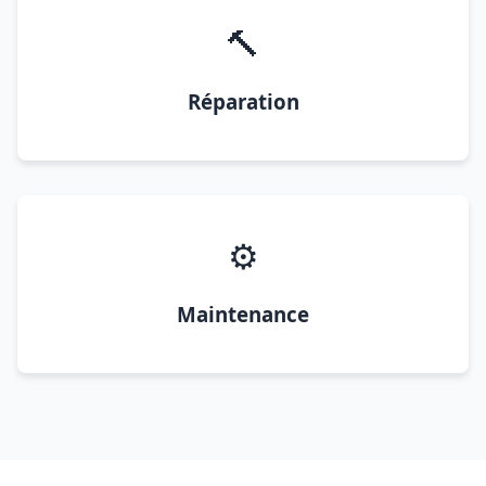
🔨
Réparation
⚙️
Maintenance