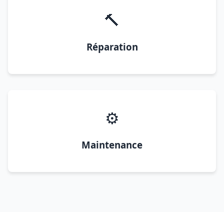
🔨
Réparation
⚙️
Maintenance