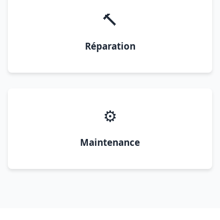
🔨
Réparation
⚙️
Maintenance