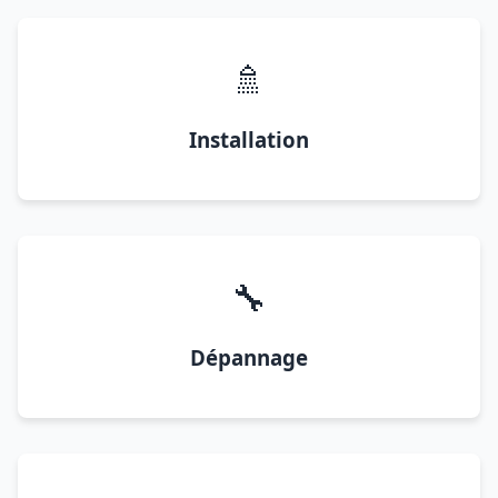
🚿
Installation
🔧
Dépannage