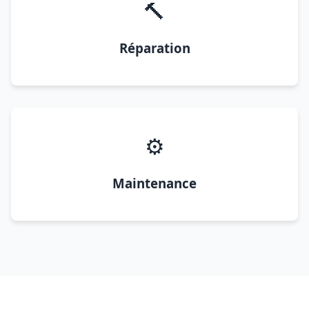
🔨
Réparation
⚙️
Maintenance