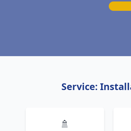
Service: Insta
🚿