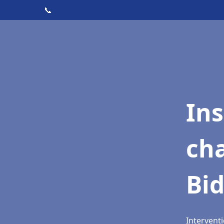
📞
In
cha
Bid
Interventi