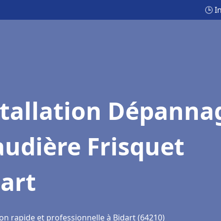
🕒 I
stallation Dépanna
udière Frisquet
art
on rapide et professionnelle à Bidart (64210)