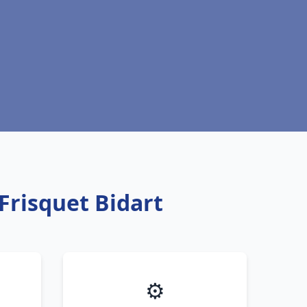
Frisquet Bidart
⚙️