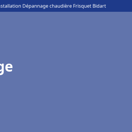
nstallation Dépannage chaudière Frisquet Bidart
ge