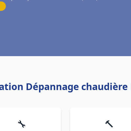
llation Dépannage chaudière 
🔧
🔨