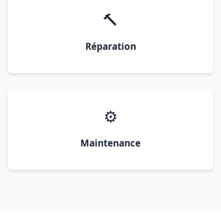
🔨
Réparation
⚙️
Maintenance