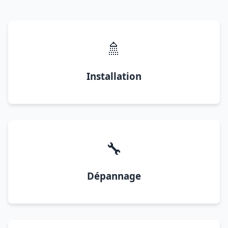
🚿
Installation
🔧
Dépannage