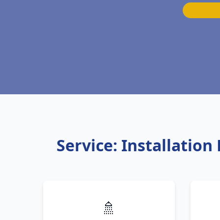
Service: Installatio
🚿