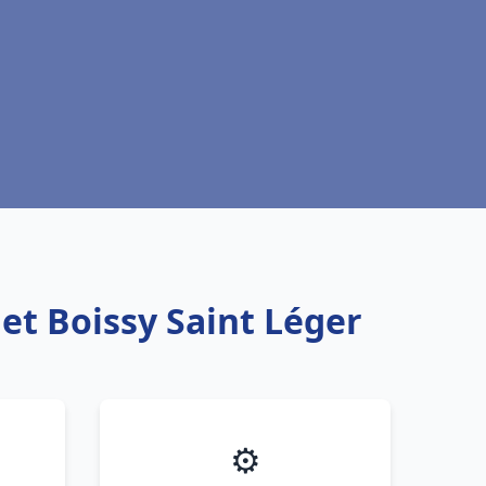
et Boissy Saint Léger
⚙️