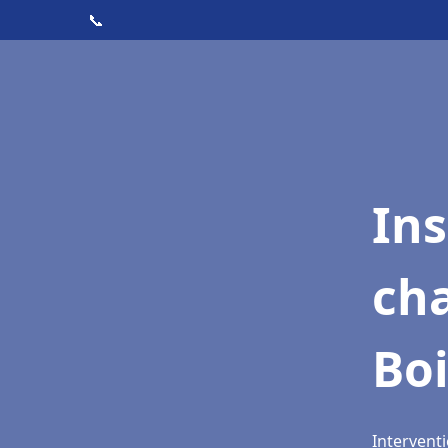
📞
In
cha
Boi
Interventi