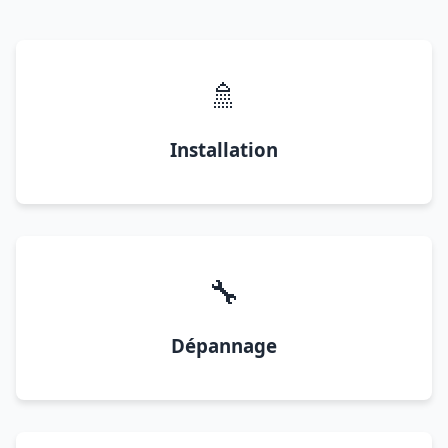
🚿
Installation
🔧
Dépannage