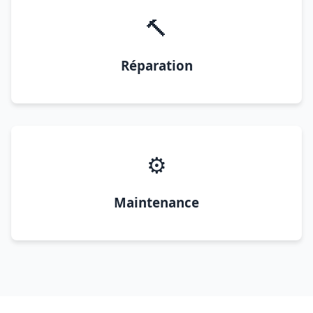
🔨
Réparation
⚙️
Maintenance