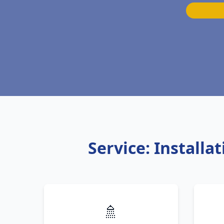
Service: Install
🚿