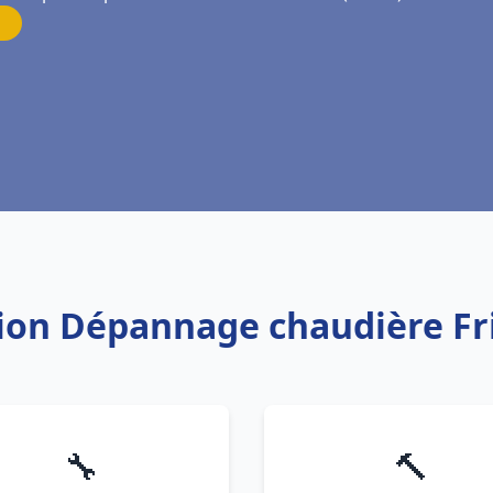
ation Dépannage chaudière Fr
🔧
🔨