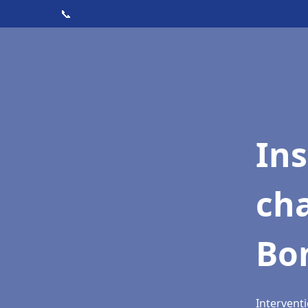
📞
In
cha
Bon
Interventi