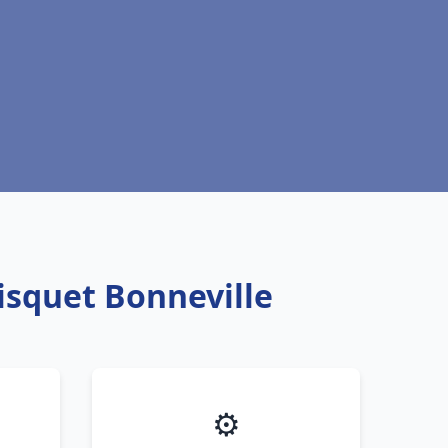
isquet Bonneville
⚙️