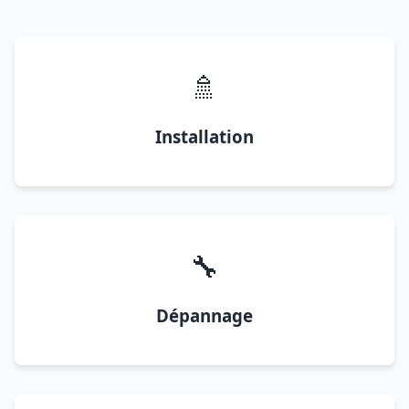
🚿
Installation
🔧
Dépannage