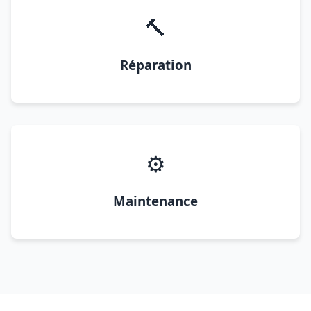
🔨
Réparation
⚙️
Maintenance