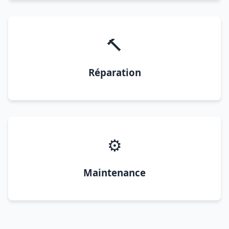
🔨
Réparation
⚙️
Maintenance