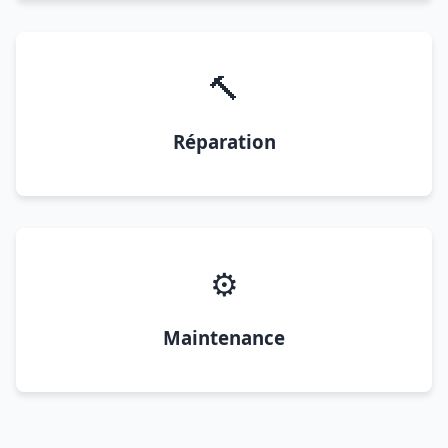
🔨
Réparation
⚙️
Maintenance