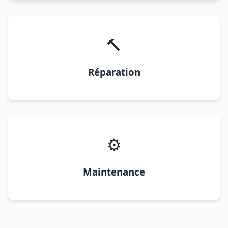
🔨
Réparation
⚙️
Maintenance