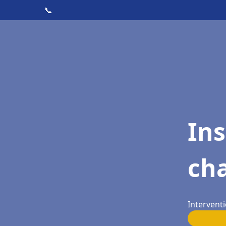
📞
In
cha
Interventi