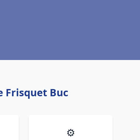
e Frisquet Buc
⚙️