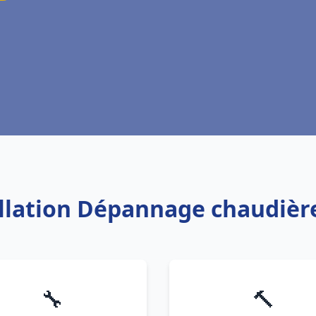
allation Dépannage chaudièr
🔧
🔨