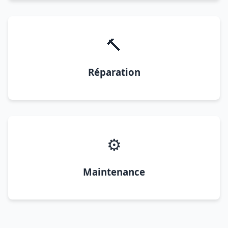
🔨
Réparation
⚙️
Maintenance