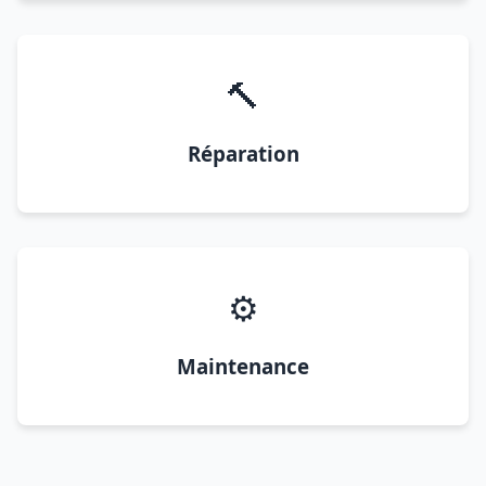
🔨
Réparation
⚙️
Maintenance