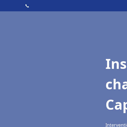
📞
In
cha
Cap
Interventi