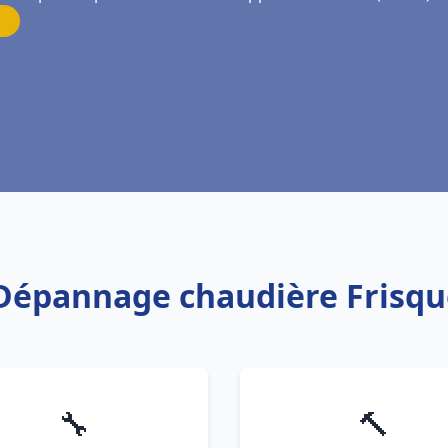
n Dépannage chaudière Frisqu
🔧
🔨