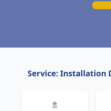
Service: Installatio
🚿