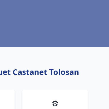
uet Castanet Tolosan
⚙️