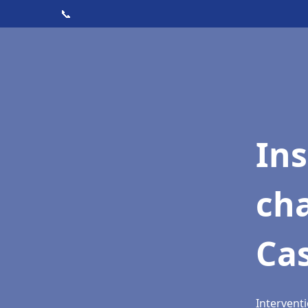
📞
In
cha
Ca
Interventi