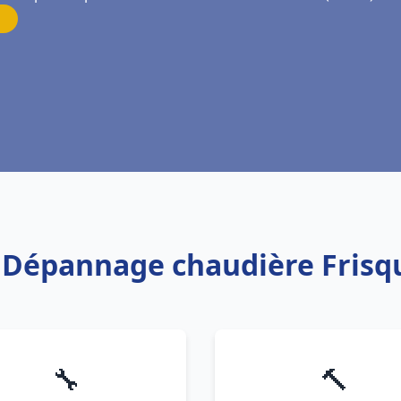
on Dépannage chaudière Frisq
🔧
🔨