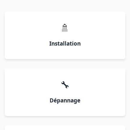
🚿
Installation
🔧
Dépannage