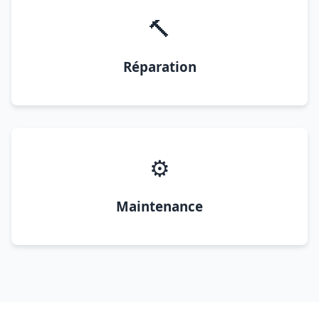
🔨
Réparation
⚙️
Maintenance