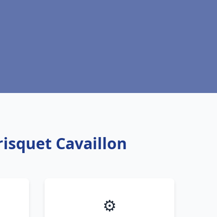
risquet Cavaillon
⚙️