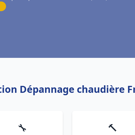
ation Dépannage chaudière F
🔧
🔨