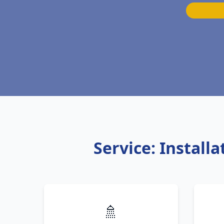
Service: Install
🚿