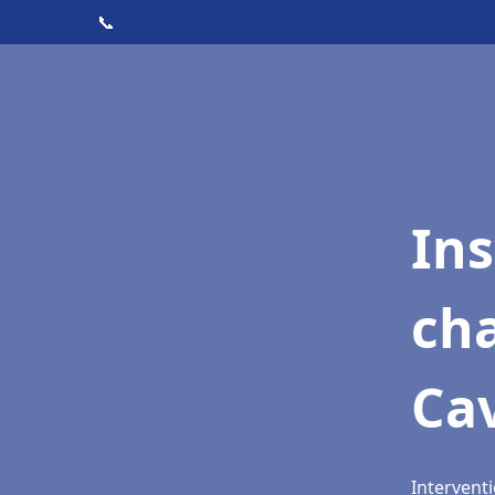
📞
In
cha
Cav
Interventi