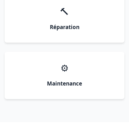
🔨
Réparation
⚙️
Maintenance