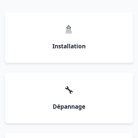
🚿
Installation
🔧
Dépannage