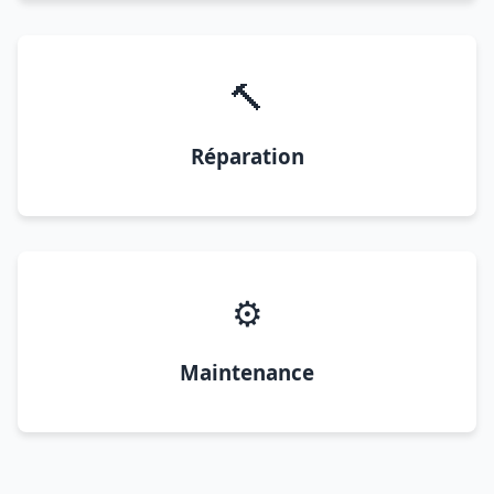
🔨
Réparation
⚙️
Maintenance