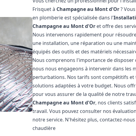
Vous cherchez un professionnel pour l'instal
Frisquet à
Champagne au Mont d'Or
? Vous 
en plomberie est spécialisée dans l'
Installa
Champagne au Mont d'Or
et offre des serv
Nous intervenons rapidement pour résoudre 
une installation, une réparation ou une mai
équipés des outils et des matériels nécessaire
Nous comprenons l'importance de disposer d
nous nous engageons à intervenir dans les me
perturbations. Nos tarifs sont compétitifs e
solutions adaptées à votre budget. Nous off
pour vous assurer de la qualité de notre tra
Champagne au Mont d'Or
, nos clients sati
travail. Vous pouvez consulter nos évaluation
notre service. N'hésitez plus, contactez-nou
chaudière