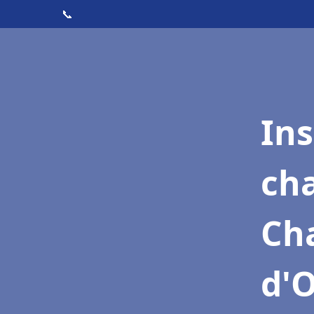
📞
In
cha
Ch
d'