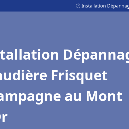
🕒 Installation Dépann
stallation Dépanna
udière Frisquet
ampagne au Mont
Or