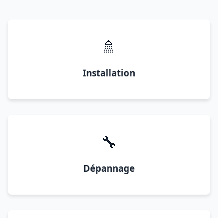
🚿
Installation
🔧
Dépannage