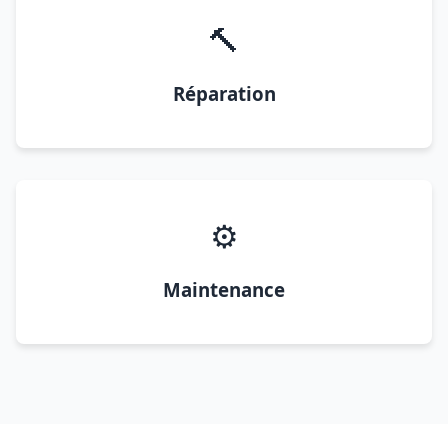
🔨
Réparation
⚙️
Maintenance