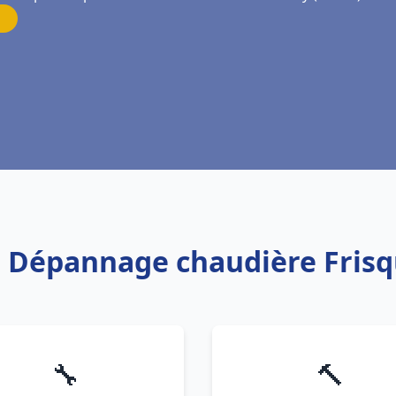
on Dépannage chaudière Fris
🔧
🔨