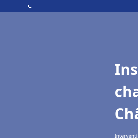
📞
In
cha
Ch
Interventi