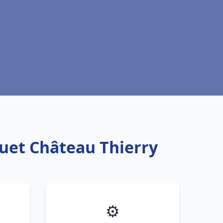
quet Château Thierry
⚙️