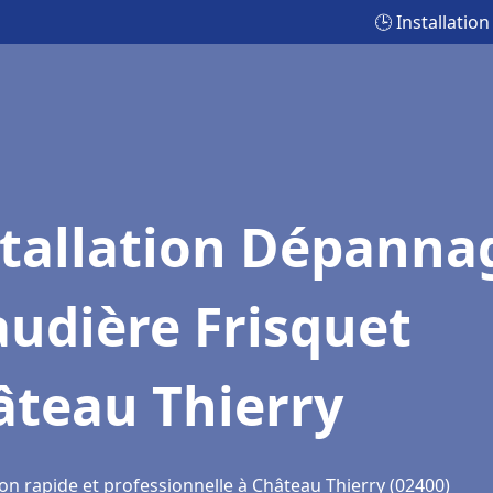
🕒 Installati
stallation Dépanna
udière Frisquet
âteau Thierry
on rapide et professionnelle à Château Thierry (02400)