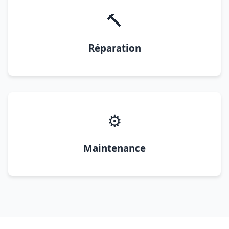
🔨
Réparation
⚙️
Maintenance