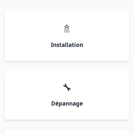
🚿
Installation
🔧
Dépannage