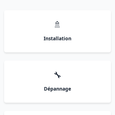
🚿
Installation
🔧
Dépannage