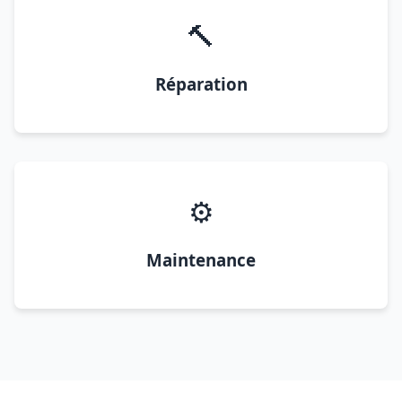
🔨
Réparation
⚙️
Maintenance