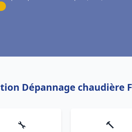
lation Dépannage chaudière F
🔧
🔨