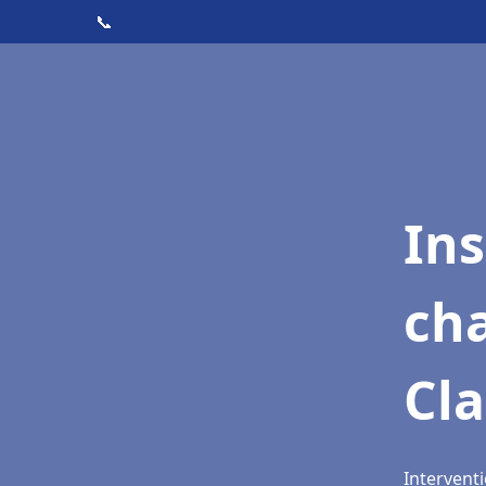
📞
In
cha
Cla
Interventi