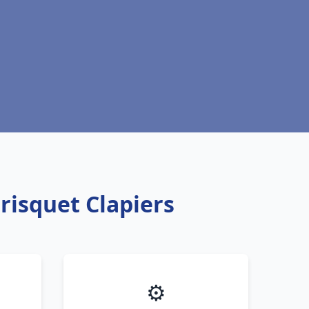
risquet Clapiers
⚙️