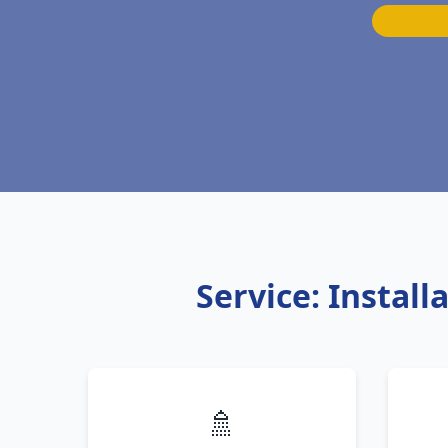
Service: Instal
🚿