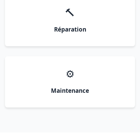
🔨
Réparation
⚙️
Maintenance