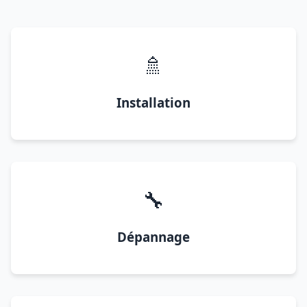
🚿
Installation
🔧
Dépannage