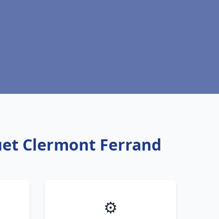
uet Clermont Ferrand
⚙️