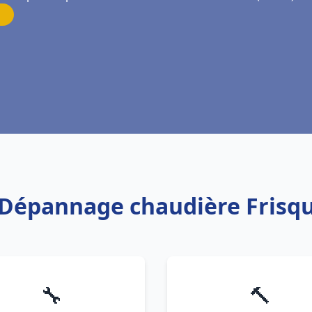
on Dépannage chaudière Frisq
🔧
🔨