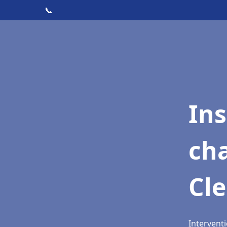
📞
In
cha
Cl
Intervent