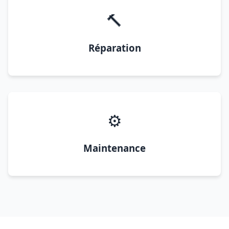
🔨
Réparation
⚙️
Maintenance