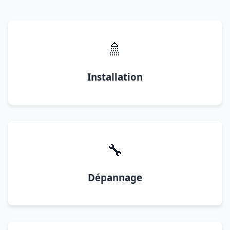
🚿
Installation
🔧
Dépannage